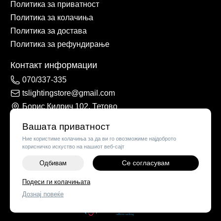
Политика за приватност
Политика за колачиња
Политика за достава
Политика за рефундирање
Контакт информации
070/337-335
tslightingstore@gmail.com
Борис Кидрич 102, Тетово
Вашата приватност
Ние користиме колачиња за да ви го овозможиме најдоброто
корисничко искуство на нашиот веб-сајт
Се согласувам
Одбивам
Подеси ги колачињата
©
2026
Vendor x
TS Lights
Дознај повеќе
Поставки за колачиња
|
Пријави проблем