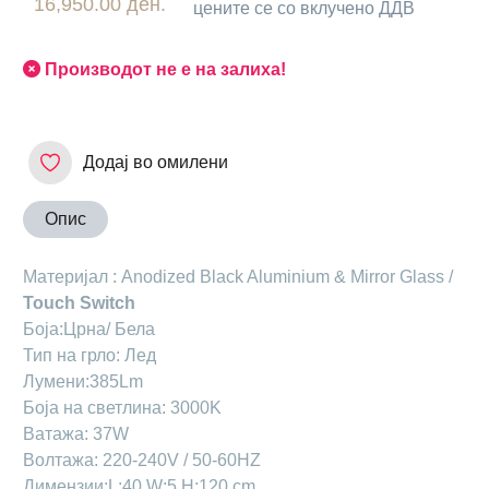
16,950.00 ден.
цените се со вклучено ДДВ
Производот не е на залиха!
Додај во омилени
Опис
Материјал : Anodized Black Aluminium & Mirror Glass /
Touch Switch
Боја:Црна/ Бела
Тип на грло: Лед
Лумени:385Lm
Боја на светлина: 3000K
Ватажа: 37W
Волтажа: 220-240V / 50-60HZ
Димензии:L:40 W:5 H:120 cm