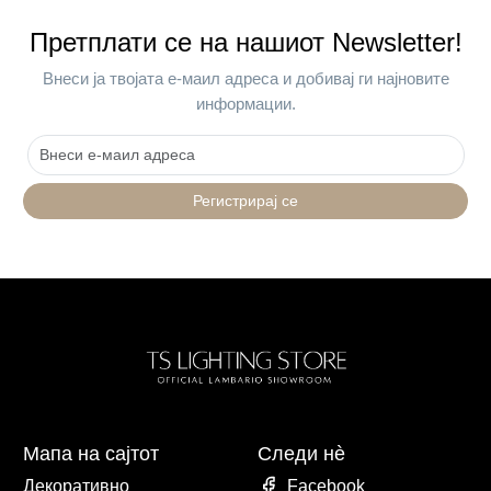
Претплати се на нашиот Newsletter!
Внеси ја твојата е-маил адреса и добивај ги најновите
информации.
Регистрирај се
Мапа на сајтот
Следи нè
Декоративно
Facebook