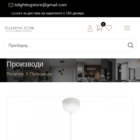
tslightingstore@gmail.com
Цената за достава на нарачките е 150 денари.
0
Производи
Почетна
Производи