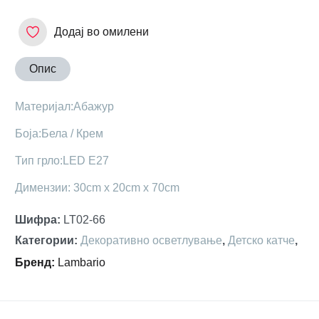
Додај во омилени
Опис
Материјал:Абажур
Боја:Бела / Крем
Тип грло:LED E27
Димензии: 30cm x 20cm x 70cm
Шифра
:
LT02-66
Категории
:
Декоративно осветлување
,
Детскo катче
,
Бренд
:
Lambario