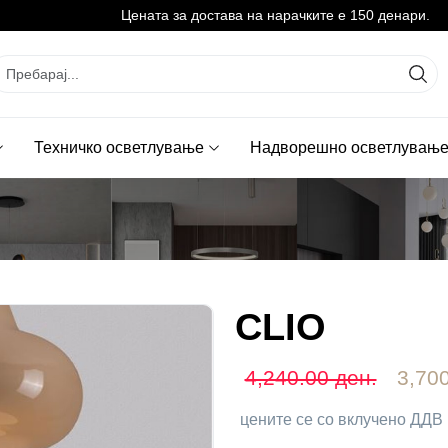
Цената за достава на нарачките е 150 денари.
Техничко осветлување
Надворешно осветлувањ
CLIO
4,240.00 ден.
3,700
цените се со вклучено ДДВ