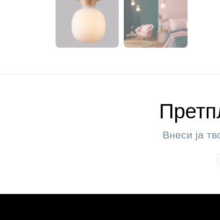
Претпл
Внеси ја тв