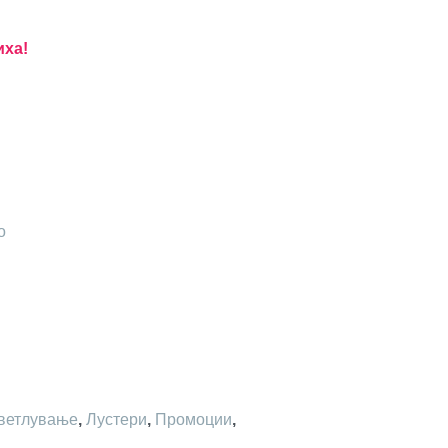
иха!
о
ветлување
,
Лустери
,
Промоции
,