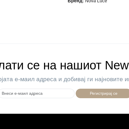
Бренд
:
Nova Luce
ати се на нашиот News
ојата е-маил адреса и добивај ги најновите
Регистрирај се