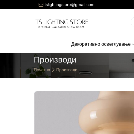
Цената за достава на нарачките е 150 денари.
tslightingstore@gmail.com
Декоративно осветлување
Производи
Почетна
Производи