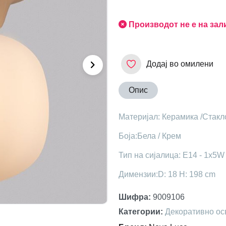
Производот не е на зал
Додај во омилени
Опис
Материјал: Керамика /Стакл
Боја:Бела / Крем
Тип на сијалица: Е14 - 1х5W
Димензии:D: 18 H: 198 cm
Шифра
:
9009106
Категории
:
Декоративно ос