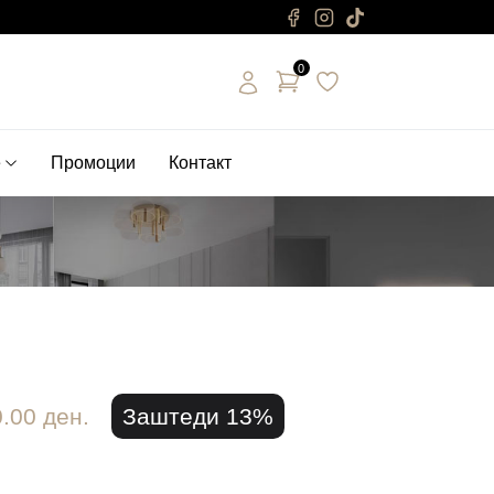
0
е
Промоции
Контакт
.00 ден.
Заштеди 13%