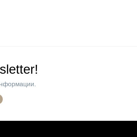
letter!
 информации.