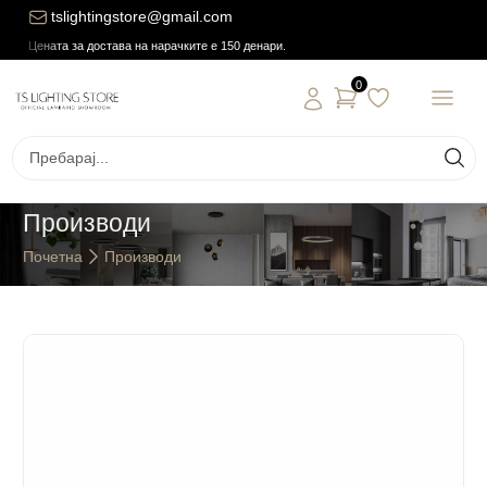
tslightingstore@gmail.com
Цената за достава на нарачките е 150 денари.
0
Производи
Почетна
Производи