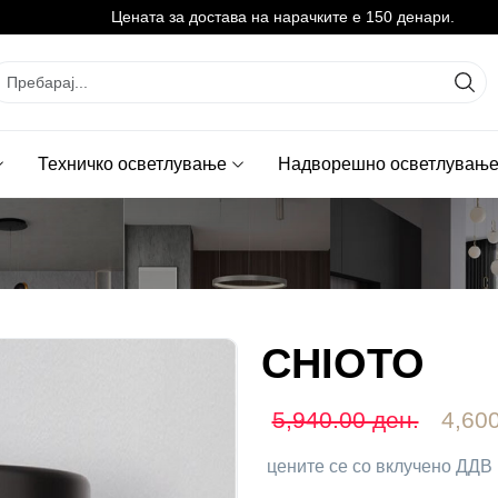
Цената за достава на нарачките е 150 денари.
Техничко осветлување
Надворешно осветлувањ
CHIOTO
5,940.00 ден.
4,600
цените се со вклучено ДДВ