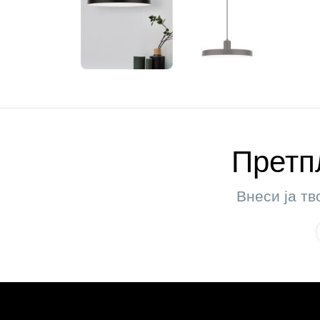
Претпл
Внеси ја тв