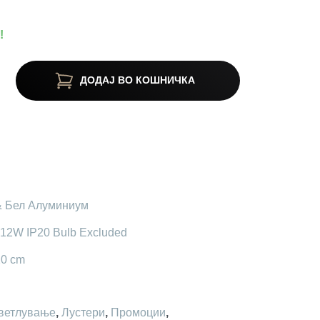
!
ДОДАЈ ВО КОШНИЧКА
& Бел Алуминиум
x12W IP20 Bulb Excluded
20 cm
ветлување
,
Лустери
,
Промоции
,