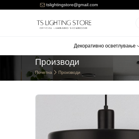
ената за достава на нарачките е 150 денари.
tslightingstore@gmail.com
Декоративно осветлување
Производи
Почетна
Производи