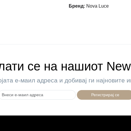
Бренд
:
Nova Luce
ати се на нашиот News
ојата е-маил адреса и добивај ги најновите
Регистрирај се