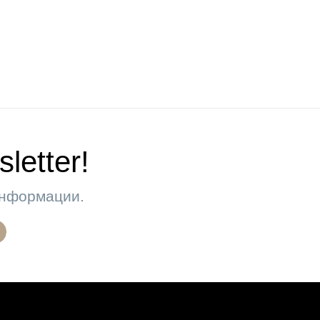
letter!
 информации.