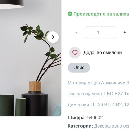
Производот е на залиха
-
+
Додај во омилени
Опис
Материјал:Црн Алуминиум 
Тип на сијалица: LED E27 1
Димензии: Ш: 36 В1: 4 В2: 1
Шифра
:
540602
Категории
:
Декоративно ос