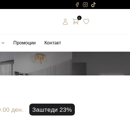
0
е
Промоции
Контакт
.00 ден.
Заштеди 23%