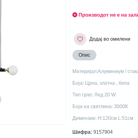
Производот не е на зал
Додај во омилени
Опис
Материјал:Алуминиум / стак
Боја: Црна, златна , бела
Тип грло: Лед 20 W
Боја на светлина: 3000К
Димензии: H:120см L:51см
Шифра
:
9157904