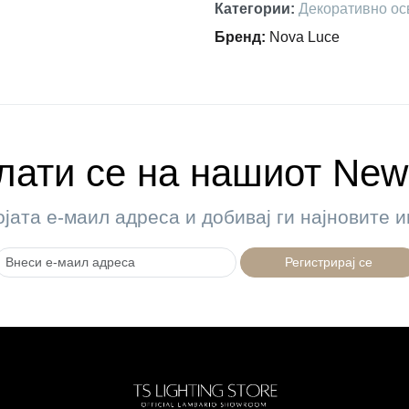
Категории
:
Декоративно ос
Бренд
:
Nova Luce
ати се на нашиот News
ојата е-маил адреса и добивај ги најновите
Регистрирај се