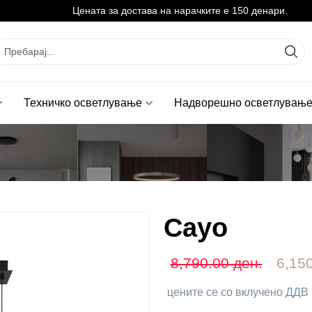
Цената за достава на нарачките е 150 денари.
Техничко осветлување
Надворешно осветлувањ
Cayo
8,790.00 ден.
6,150
цените се со вклучено ДДВ