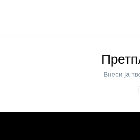
Претпл
Внеси ја тв