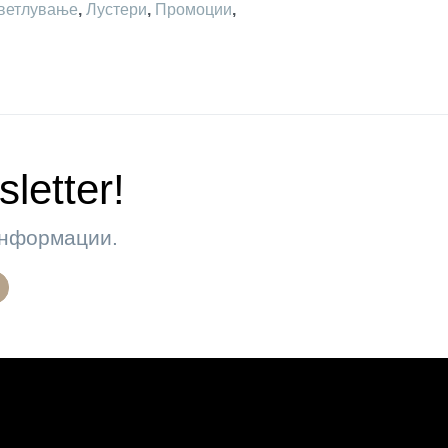
ветлување
,
Лустери
,
Промоции
,
letter!
 информации.