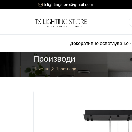
ената за достава на нарачките е 150 денари.
tslightingstore@gmail.com
Декоративно осветлување
Производи
Почетна
Производи