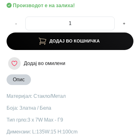
Производот е на залиха!
-
+
ДОДАЈ ВО КОШНИЧКА
Додај во омилени
Опис
Maтеријал: Стакло/Метал
Боја: Златна / Бела
Тип грло:3 x 7W Max - Г9
Димензии: L:135W:15 H:100cm