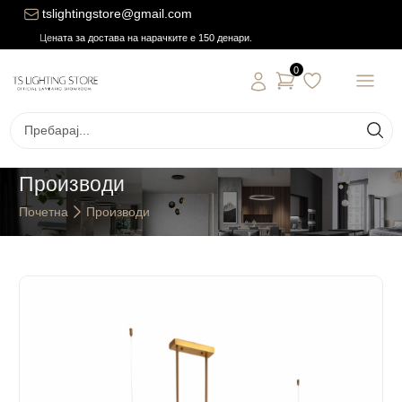
tslightingstore@gmail.com
Цената за достава на нарачките е 150 денари.
0
Производи
Почетна
Производи