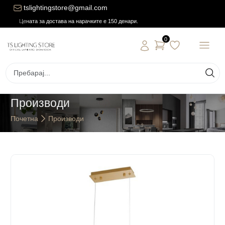
tslightingstore@gmail.com
Цената за достава на нарачките е 150 денари.
0
Производи
Почетна
Производи