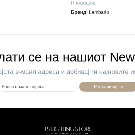
Промоции
,
Бренд
:
Lambario
ати се на нашиот News
ојата е-маил адреса и добивај ги најновите
Регистрирај се