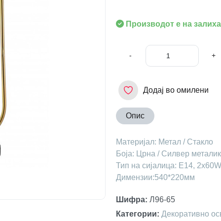
Производот е на залиха
-
+
Додај во омилени
Опис
Материјал: Метал / Стакло
Боја: Црна / Силвер металик
Тип на сијалица: Е14, 2х60
Димензии:540*220мм
Шифра
:
Л96-65
Категории
:
Декоративно ос