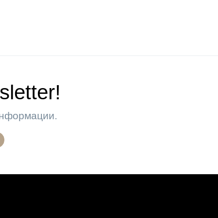
letter!
 информации.