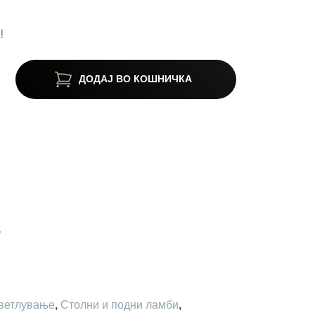
!
ДОДАЈ ВО КОШНИЧКА
W
ветлување
,
Столни и подни ламби
,