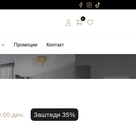
0
е
Промоции
Контакт
.00 ден.
Заштеди 35%