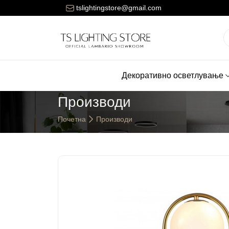
ената за достава на нарачките е 150 денари.
tslightingstore@gmail.com
Декоративно осветлување
Производи
Почетна
Производи