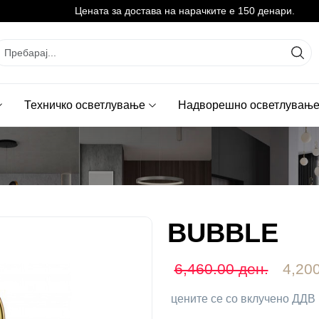
Цената за достава на нарачките е 150 денари.
Техничко осветлување
Надворешно осветлувањ
BUBBLE
6,460.00 ден.
4,200
цените се со вклучено ДДВ