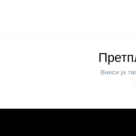
Претпл
Внеси ја тв