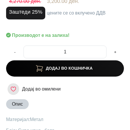
4,270.00 ден.
3,200.00 ден.
Заштеди 25%
цените се со вклучено ДДВ
Производот е на залиха!
-
+
ДОДАЈ ВО КОШНИЧКА
Додај во омилени
Опис
Материјал:Метал