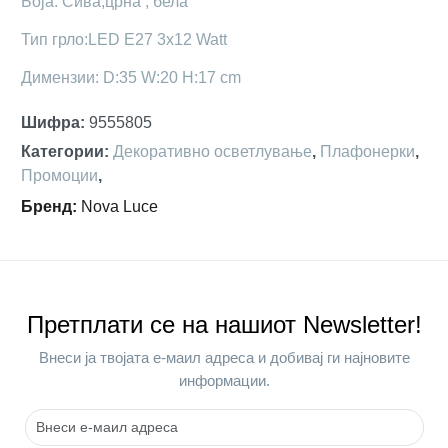
Боја: Сива,црна , бела
Тип грло:LED E27 3x12 Watt
Димензии: D:35 W:20 H:17 cm
Шифра
:
9555805
Категории
:
Декоративно осветлување
,
Плафонерки
,
Промоции
,
Бренд
:
Nova Luce
Претплати се на нашиот Newsletter!
Внеси ја твојата е-маил адреса и добивај ги најновите
информации.