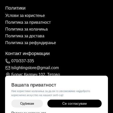
Политики
Услови за користење
Политика за приватност
Политика за колачиња
Политика за достава
Политика за рефундирање
Контакт информации
070/337-335
tslightingstore@gmail.com
Борис Кидрич 102, Тетово
Вашата приватност
Ние користиме колачиња за да ви го овозможиме најдоброто
корисничко искуство на нашиот веб-сајт
Се согласувам
Одбивам
-
+