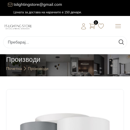
tslightingstore@gmail.com
Цената за достава на нарачките е 150 денари.
0
Производи
Почетна
Производи