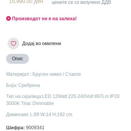
15,990.00 ден.
цените се со вклучено ДДВ
Производот не е на залиха!
Додај во омилени
Опис
Материјал : Брусен никел / Стакло
Боја: Сребрена
Тип на сијалица:LED 12Watt 220-240Volt 897Lm IP20
3000K Triac Dimmable
Димензии: L:89 W:14 H:192 cm
Шифра
:
9009341