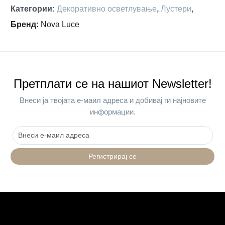
Категории
:
Декоративно осветлување
,
Лустери
,
Бренд
:
Nova Luce
Претплати се на нашиот Newsletter!
Внеси ја твојата е-маил адреса и добивај ги најновите
информации.
Регистрирај се