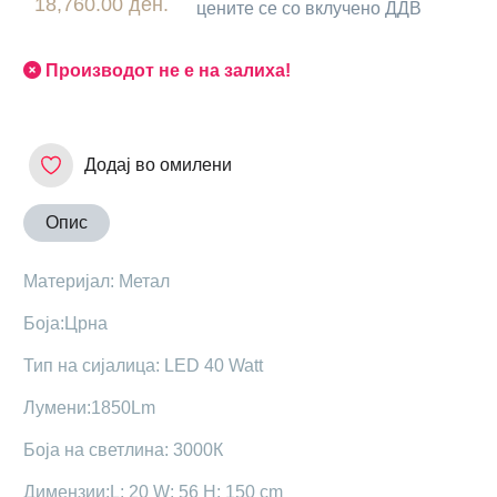
18,760.00 ден.
цените се со вклучено ДДВ
Производот не е на залиха!
Додај во омилени
Опис
Maтеријал: Метал
Боја:Црна
Тип на сијалица: LED 40 Watt
Лумени:1850Lm
Боја на светлина: 3000К
Димензии:L: 20 W: 56 H: 150 cm