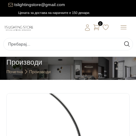
tslightingstore@gmail.com
Цената за достава на нарачките е 150 денари.
0
Производи
Почетна
Производи