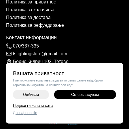
Политика за приватност
Политика за колачиња
Политика за достава
Политика за рефундирање
Контакт информации
070/337-335
tslightingstore@gmail.com
Борис Кидрич 102, Тетово
Вашата приватност
Ние користиме колачиња за да ви го овозможиме најдоброто
корисничко искуство на нашиот веб-сајт
Се согласувам
Одбивам
Подеси ги колачињата
©
2026
Vendor x
TS Lights
Дознај повеќе
Поставки за колачиња
|
Пријави проблем