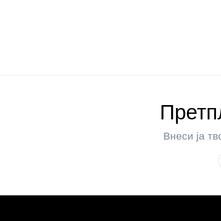
Претпл
Внеси ја тв