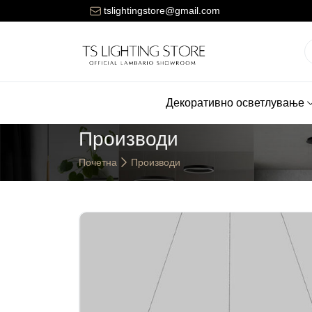
ната за достава на нарачките е 150 денари.
tslightingstore@gmail.com
Декоративно осветлување
Производи
Почетна
Производи