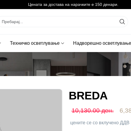
Цената за достава на нарачките е 150 денари.
Техничко осветлување
Надворешно осветлувањ
BREDA
10,130.00 ден.
6,3
цените се со вклучено ДДВ