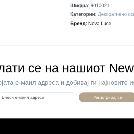
Шифра
:
9010021
Категории
:
Декоративно ос
Бренд
:
Nova Luce
ати се на нашиот News
ојата е-маил адреса и добивај ги најновите
Регистрирај се