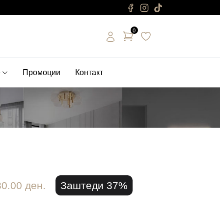
0
е
Промоции
Контакт
80.00 ден.
Заштеди 37%