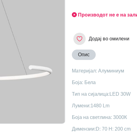
Производот не е на зал
Додај во омилени
Опис
Maтеријал: Алуминиум
Боја: Бела
Тип на сијалица:LED 30W
Лумени:1480 Lm
Боја на светлина: 3000К
Димензии:D: 70 H: 200 cm