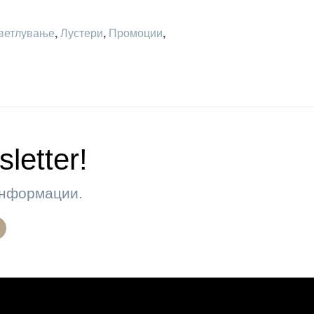
ветлување
,
Лустери
,
Промоции
,
letter!
 информации.