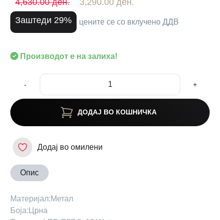
4,630.00 ден.
3,290.00 ден.
Заштеди 29%
цените се со вклучено ДДВ
Производот е на залиха!
-
+
ДОДАЈ ВО КОШНИЧКА
Додај во омилени
Опис
Материјал:Метал
Боја:Црна