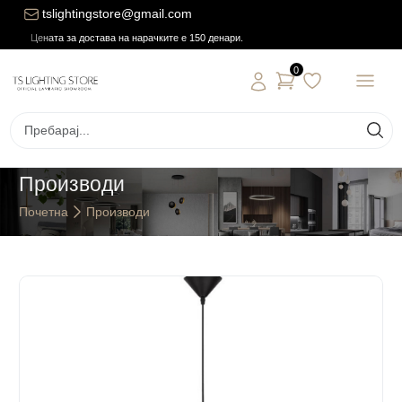
tslightingstore@gmail.com
Цената за достава на нарачките е 150 денари.
0
Производи
Почетна
Производи