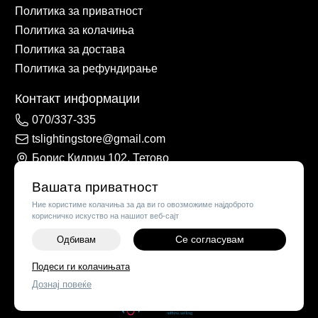
Политика за приватност
Политика за колачиња
Политика за достава
Политика за рефундирање
Контакт информации
070/337-335
tslightingstore@gmail.com
Борис Кидрич 102, Тетово
Вашата приватност
Ние користиме колачиња за да ви го овозможиме најдоброто
корисничко искуство на нашиот веб-сајт
Се согласувам
Одбивам
-
+
Подеси ги колачињата
©
2026
Vendor x
TS Lights
Дознај повеќе
ДОДАЈ ВО КОШНИЧКА
Поставки за колачиња
|
Пријави проблем