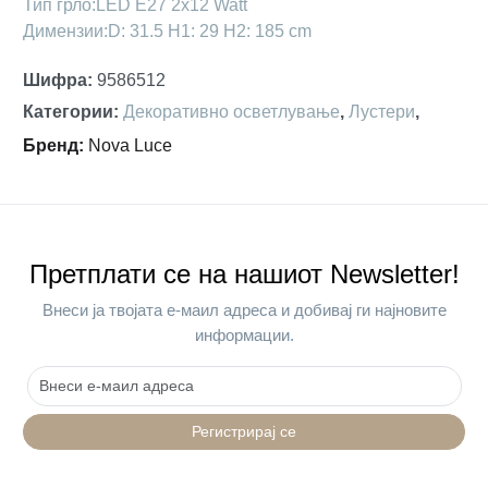
Тип грло:LED E27 2x12 Watt
Димензии:D: 31.5 H1: 29 H2: 185 cm
Шифра
:
9586512
Категории
:
Декоративно осветлување
,
Лустери
,
Бренд
:
Nova Luce
Претплати се на нашиот Newsletter!
Внеси ја твојата е-маил адреса и добивај ги најновите
информации.
Регистрирај се