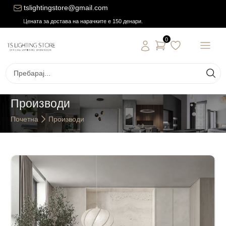
tslightingstore@gmail.com
Цената за достава на нарачките е 150 денари.
0
Производи
Почетна
Производи