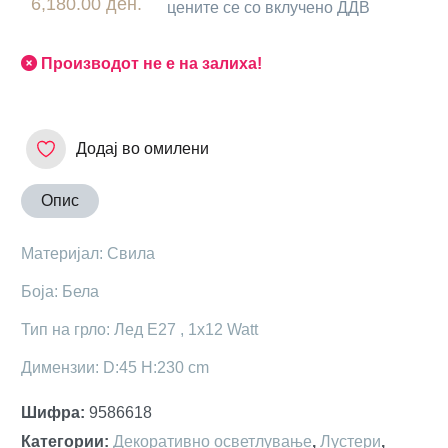
6,180.00 ден.
цените се со вклучено ДДВ
Производот не е на залиха!
Додај во омилени
Опис
Материјал: Свила
Боја: Бела
Тип на грло: Лед Е27 , 1x12 Watt
Димензии: D:45 H:230 cm
Шифра
:
9586618
Категории
:
Декоративно осветлување
,
Лустери
,