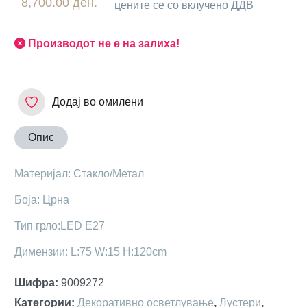
8,700.00 ден.
цените се со вклучено ДДВ
Производот не е на залиха!
Додај во омилени
Опис
Maтеријал: Стакло/Метал
Боја: Црнa
Тип грло:LED E27
Димензии: L:75 W:15 H:120cm
Шифра
:
9009272
Категории
:
Декоративно осветлување
,
Лустери
,