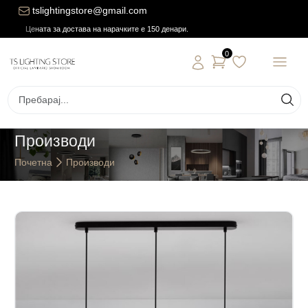
tslightingstore@gmail.com
Цената за достава на нарачките е 150 денари.
0
Производи
Почетна
Производи