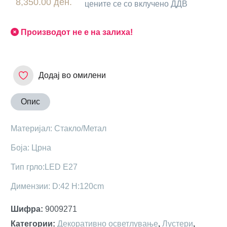
8,350.00 ден.
цените се со вклучено ДДВ
Производот не е на залиха!
Додај во омилени
Опис
Maтеријал: Стакло/Метал
Боја: Црнa
Тип грло:LED E27
Димензии: D:42 H:120cm
Шифра
:
9009271
Категории
:
Декоративно осветлување
,
Лустери
,