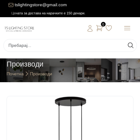
tslightingstore@gmail.com
Цената за достава на нарачките е 150 денари.
0
Производи
Почетна
Производи