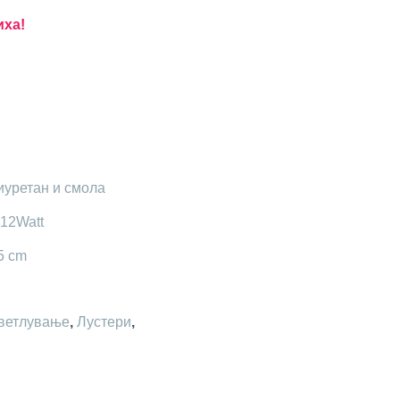
иха!
иуретан и смола
x12Watt
5 cm
ветлување
,
Лустери
,