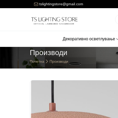
ената за достава на нарачките е 150 денари.
tslightingstore@gmail.com
Декоративно осветлување
Производи
Почетна
Производи