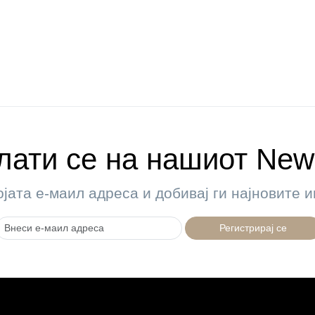
ати се на нашиот News
ојата е-маил адреса и добивај ги најновите
Регистрирај се