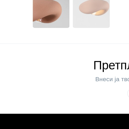
Претпл
Внеси ја тв