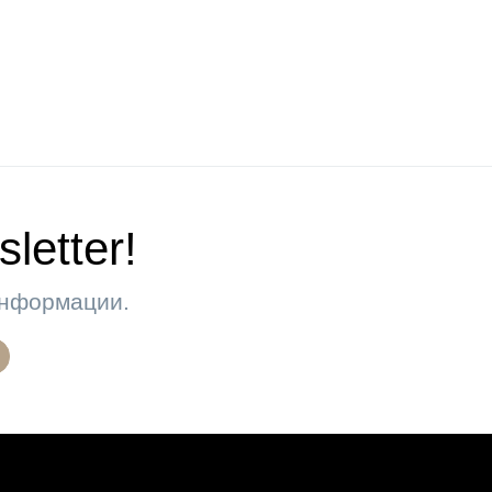
letter!
 информации.