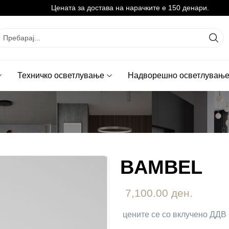
Цената за достава на нарачките е 150 денари.
Техничко осветлување
Надворешно осветлувањ
BAMBEL
7,100.00 ден.
цените се со вклучено ДДВ