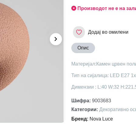
Производот не е на зал
Додај во омилени
Опис
Материјал:Камен црвен пол
Тип на сијалица: LED E27 1
Димензии : L:40 W:32 H:221.
Шифра
:
9003683
Категории
:
Декоративно ос
Бренд
:
Nova Luce