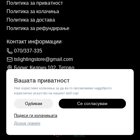
Политика за приватност
Политика за колачиња
Политика за достава
Политика за рефундирање
Контакт информации
070/337-335
tslightingstore@gmail.com
Борис Кидрич 102, Тетово
Вашата приватност
Ние користиме колачиња за да ви го овозможиме најдоброто
корисничко искуство на нашиот веб-сајт
Се согласувам
Одбивам
-
+
Подеси ги колачињата
©
2026
Vendor x
TS Lights
Дознај повеќе
ДОДАЈ ВО КОШНИЧКА
Поставки за колачиња
|
Пријави проблем