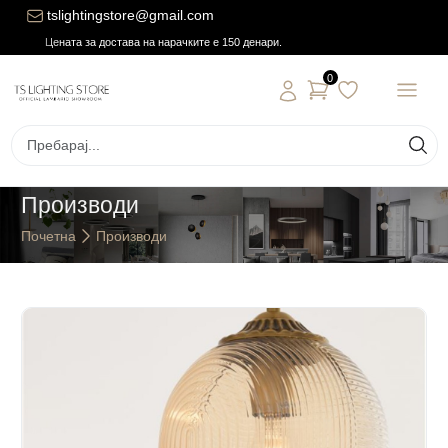
tslightingstore@gmail.com
Цената за достава на нарачките е 150 денари.
0
Производи
Почетна
Производи