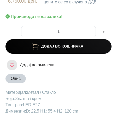
6,750.00 ден.
цените се со вклучено ДДВ
Производот е на залиха!
-
+
ДОДАЈ ВО КОШНИЧКА
Додај во омилени
Опис
Материјал:Метал / Стакло
Боја:Златна / крем
Тип грло:LED E27
Димензии:D: 22.5 H1: 55.4 H2: 120 cm