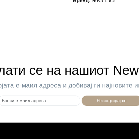
Бренд
:
Nova Luce
ати се на нашиот News
ојата е-маил адреса и добивај ги најновите
Регистрирај се