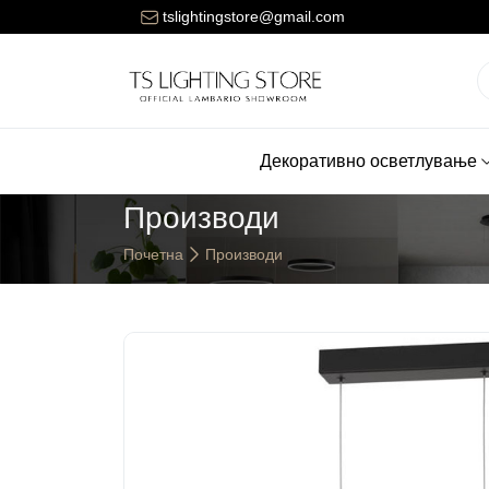
Цената за достава на нарачките е 150 денари.
tslightingstore@gmail.com
Декоративно осветлување
Производи
Почетна
Производи