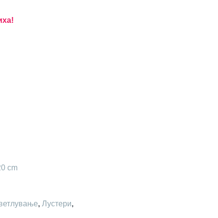
иха!
20 cm
ветлување
,
Лустери
,