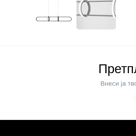
Претпл
Внеси ја тв