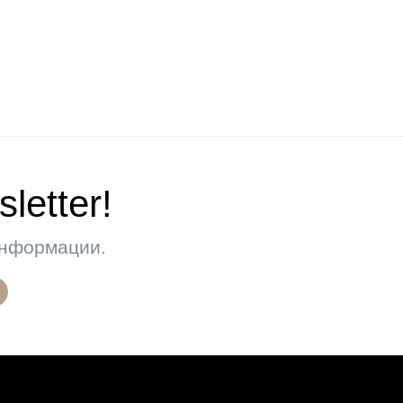
letter!
 информации.