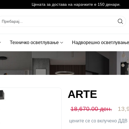
Цената за достава на нарачките е 150 денари.
Техничко осветлување
Надворешно осветлувањ
ARTE
18,670.00 ден.
13,
цените се со вклучено ДДВ