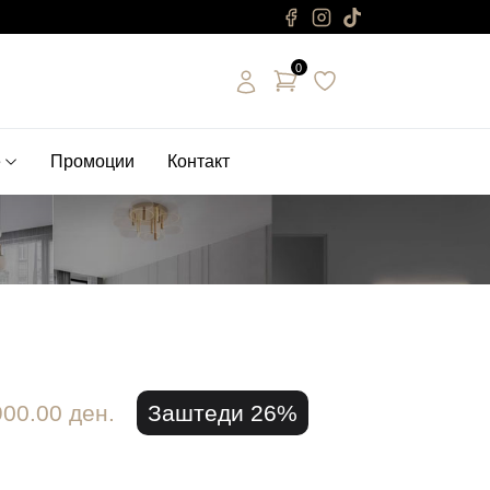
0
е
Промоции
Контакт
900.00 ден.
Заштеди 26%