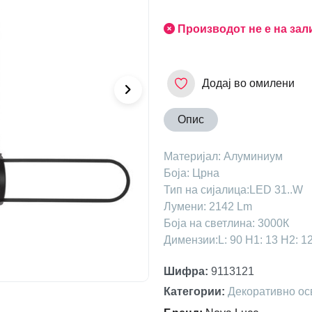
Производот не е на зал
Додај во омилени
Опис
Maтеријал: Алуминиум
Боја: Црнa
Тип на сијалица:LED 31..W
Лумени: 2142 Lm
Боја на светлина: 3000К
Димензии:L: 90 H1: 13 H2: 1
Шифра
:
9113121
Категории
:
Декоративно ос