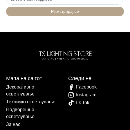
Регистрирај се
Мапа на сајтот
Следи нè
Декоративно
Facebook
осветлување
Instagram
Техничко осветлување
Tik Tok
Надворешно
осветлување
За нас