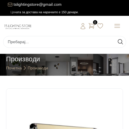
tslightingstore@gmail.com
Цената за достава на нарачките е 150 денари.
0
Производи
Почетна
Производи