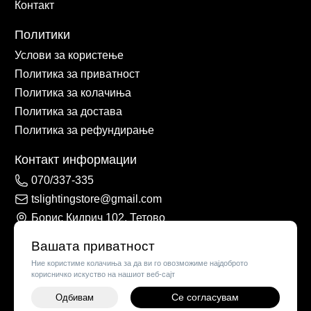
Контакт
Политики
Услови за користење
Политика за приватност
Политика за колачиња
Политика за достава
Политика за рефундирање
Контакт информации
070/337-335
tslightingstore@gmail.com
Борис Кидрич 102, Тетово
Вашата приватност
Ние користиме колачиња за да ви го овозможиме најдоброто
корисничко искуство на нашиот веб-сајт
Се согласувам
Одбивам
-
+