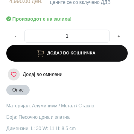
4,990.00 ден.
цените се со вклучено ДДВ
Производот е на залиха!
-
+
ДОДАЈ ВО КОШНИЧКА
Додај во омилени
Опис
Mатеријал: Алуминиум / Метал / Стакло
Боја: Песочно црна и златна
Димензии: L: 30 W: 11 H: 8.5 cm