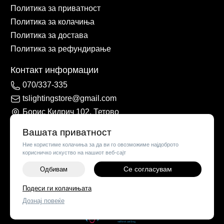
Политика за приватност
Политика за колачиња
Политика за достава
Политика за рефундирање
Контакт информации
070/337-335
tslightingstore@gmail.com
Борис Кидрич 102, Тетово
Вашата приватност
Ние користиме колачиња за да ви го овозможиме најдоброто
корисничко искуство на нашиот веб-сајт
Се согласувам
Одбивам
Подеси ги колачињата
©
2026
Vendor x
TS Lights
Дознај повеќе
Поставки за колачиња
|
Пријави проблем