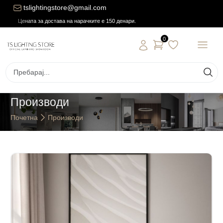
tslightingstore@gmail.com
Цената за достава на нарачките е 150 денари.
0
Производи
Почетна
Производи