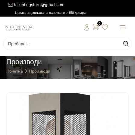
tslightingstore@gmail.com
Цената за достава на нарачките е 150 денари.
0
Производи
Почетна
Производи