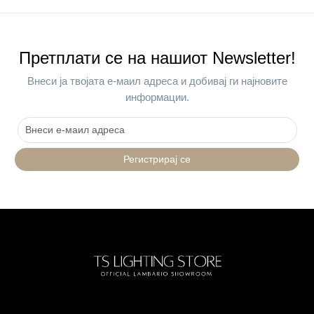
Претплати се на нашиот Newsletter!
Внеси ја твојата е-маил адреса и добивај ги најновите
информации.
Регистрирај се