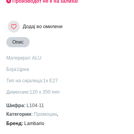
Производот не е на залиха!
Додај во омилени
Опис
Maтеријал: ALU
Боја:Црна
Тип на сијалица:1x Е27
Димензии:120 x 350 mm
Шифра
:
L104-11
Категории
:
Промоции
,
Бренд
:
Lambario