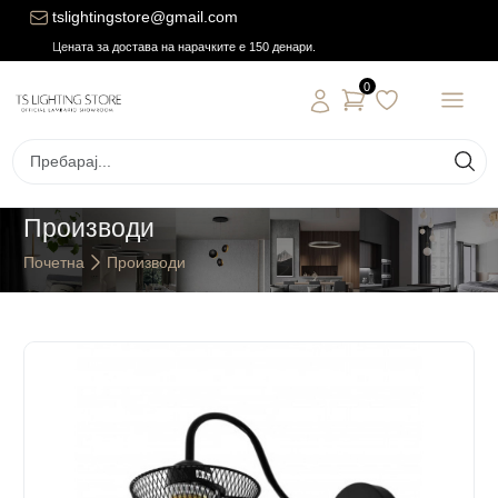
tslightingstore@gmail.com
Цената за достава на нарачките е 150 денари.
0
Производи
Почетна
Производи