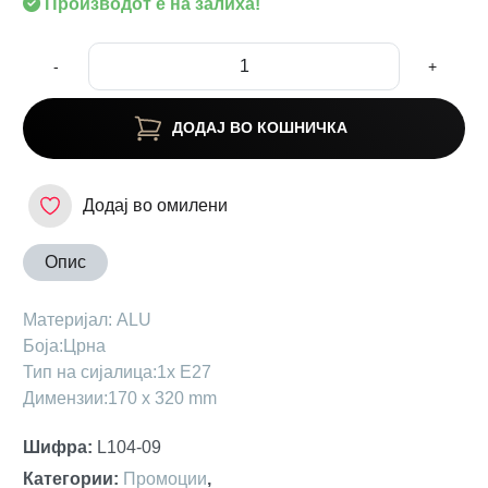
Производот е на залиха!
-
+
ДОДАЈ ВО КОШНИЧКА
Додај во омилени
Опис
Maтеријал: ALU
Боја:Црна
Тип на сијалица:1x Е27
Димензии:170 x 320 mm
Шифра
:
L104-09
Категории
:
Промоции
,