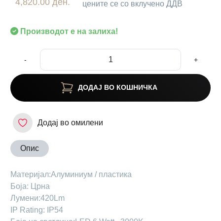
4,820.00 ден.
цените се со вклучено ДДВ
Производот е на залиха!
-
+
ДОДАЈ ВО КОШНИЧКА
Додај во омилени
Опис
Maтеријал:Алуминиум / пластика
Боја: Црна
Лумени:420Lm
IP Rating: IP54