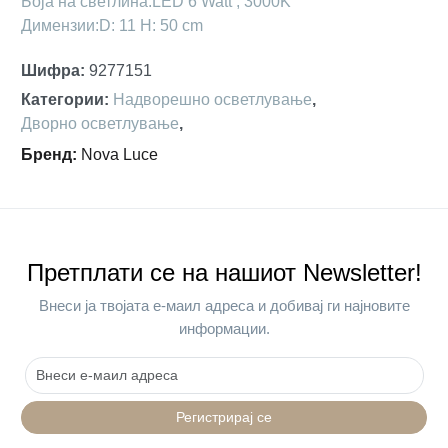
Боја на светлина:LED 6 Watt , 3000K
Димензии:D: 11 H: 50 cm
Шифра
:
9277151
Категории
:
Надворешно осветлување
,
Дворно осветлување
,
Бренд
:
Nova Luce
Претплати се на нашиот Newsletter!
Внеси ја твојата е-маил адреса и добивај ги најновите
информации.
Регистрирај се