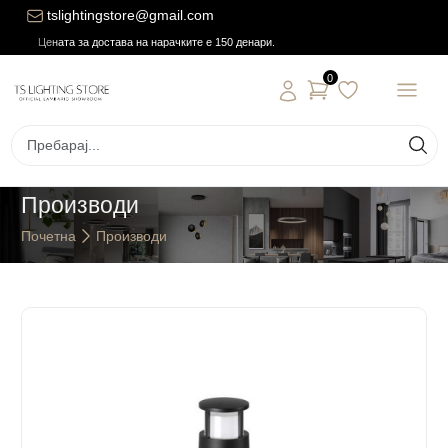
tslightingstore@gmail.com
Цената за достава на нарачките е 150 денари.
0
Производи
Почетна
Производи