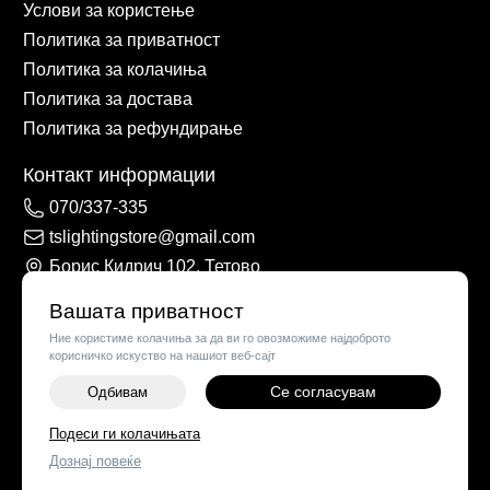
Услови за користење
Политика за приватност
Политика за колачиња
Политика за достава
Политика за рефундирање
Контакт информации
070/337-335
tslightingstore@gmail.com
Борис Кидрич 102, Тетово
Вашата приватност
Ние користиме колачиња за да ви го овозможиме најдоброто
корисничко искуство на нашиот веб-сајт
Се согласувам
Одбивам
-
+
Подеси ги колачињата
©
2026
Vendor x
TS Lights
Дознај повеќе
ДОДАЈ ВО КОШНИЧКА
Поставки за колачиња
|
Пријави проблем