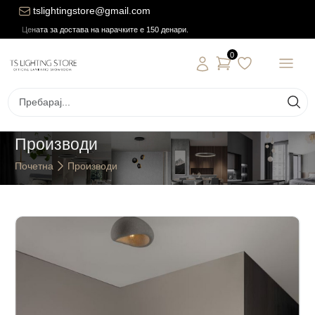
tslightingstore@gmail.com
Цената за достава на нарачките е 150 денари.
0
Производи
Почетна
Производи