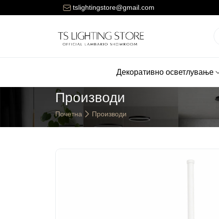
Цената за достава на нарачките е 150 денари.
tslightingstore@gmail.com
Декоративно осветлување
Производи
Почетна
Производи