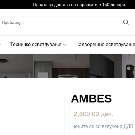
Цената за достава на нарачките е 150 денари.
Техничко осветлување
Надворешно осветлувањ
AMBES
2,600.00 ден.
цените се со вклучено ДДВ