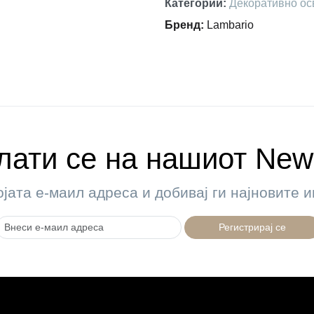
Категории
:
Декоративно ос
Бренд
:
Lambario
ати се на нашиот News
ојата е-маил адреса и добивај ги најновите
Регистрирај се