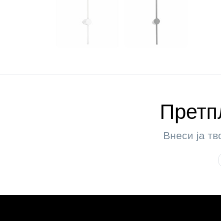
Претпл
Внеси ја тв