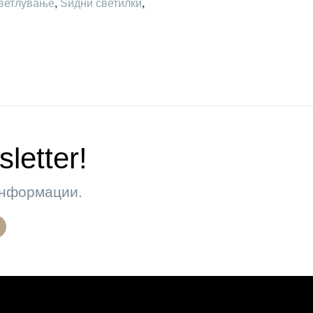
ветлување
,
Ѕидни светилки
,
letter!
 информации.