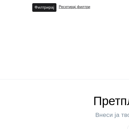
Филтрирај
Ресетирај филтри
Претпл
Внеси ја тв