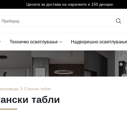
Цената за достава на нарачките е 150 денари.
Техничко осветлување
Надворешно осветлувањ
производи
Стански табли
ански табли