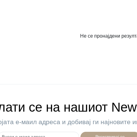
Не се пронајдени резулт
ати се на нашиот News
ојата е-маил адреса и добивај ги најновите
Регистрирај се