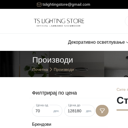
ната за достава на нарачките е 150 денари.
tslightingstore@gmail.com
Декоративно осветлување
Производи
Почетна
Производи
Сите
Филтрирај по цена
Ст
Цена од
Цена до
ден.
ден.
Брендови