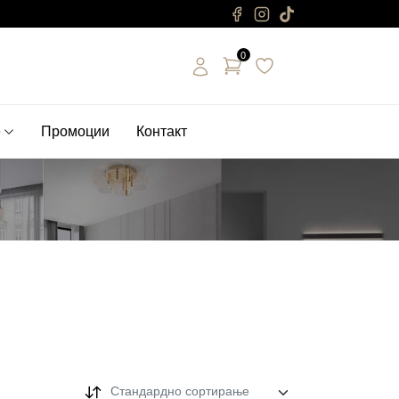
0
е
Промоции
Контакт
Стандардно сортирање