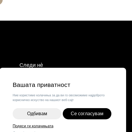
Следи нè
Facebook
Instagram
Вашата приватност
о
Tik Tok
Ние користиме колачиња за да ви го овозможиме најдоброто
корисничко искуство на нашиот веб-сајт
Одбивам
Се согласувам
Подеси ги колачињата