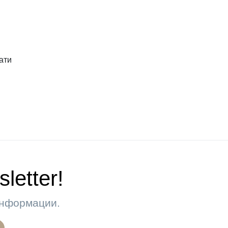
ати
letter!
 информации.